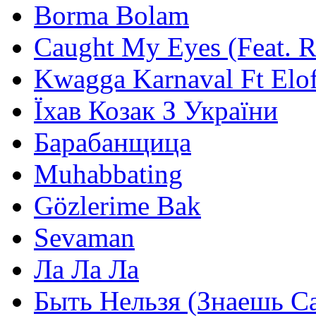
Borma Bolam
Caught My Eyes (Feat. 
Kwagga Karnaval Ft Elof
Їхав Козак З України
Барабанщица
Muhabbating
Gözlerime Bak
Sevaman
Ла Ла Ла
Быть Нельзя (Знаешь С